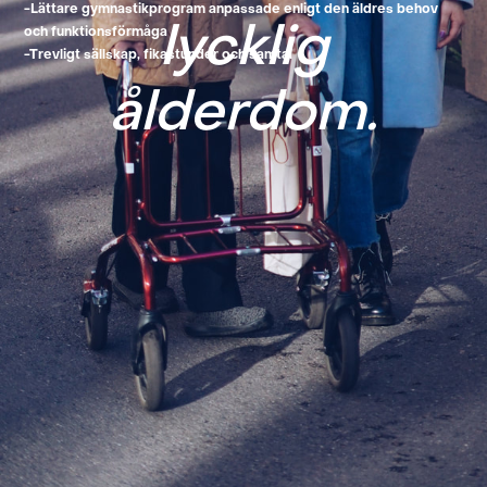
-Lättare gymnastikprogram anpassade enligt den äldres behov
lycklig
och funktionsförmåga
-Trevligt sällskap, fikastunder och samtal
ålderdom.