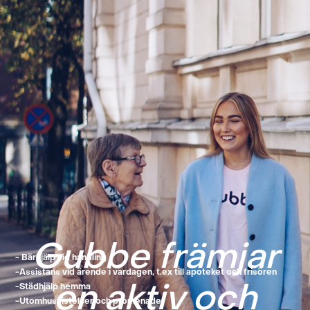
​Gubbe främjar
- Bärhjälp vid handling
-Assistans vid ärende i vardagen, t.ex till apoteket och frisören
en aktiv och
-Städhjälp hemma
-Utomhusvistelser och promenader