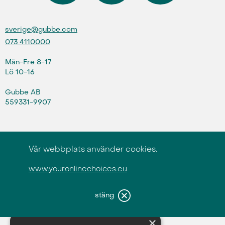
sverige@gubbe.com
073 4110000
Mån-Fre 8-17
Lö 10-16
Gubbe AB
559331-9907
Vanliga frågor
Integritets- och cookiepolicy
Vår webbplats använder cookies.
Plan för egenkontroll
www.youronlinechoices.eu
Tjänstevillkor
In English
stäng
×