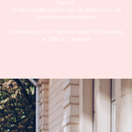
löpt ut.
Vi tar kontakt med er för att höra om ni vill
fortsätta med besöken.
Ordinarie pris för tjänsten efter RUT-avdrag
är 1880 kr / månad.