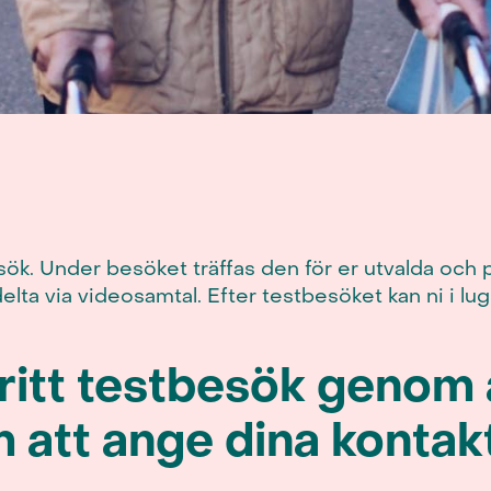
esök. Under besöket träffas den för er utvalda och 
ta via videosamtal. Efter testbesöket kan ni i lugn 
fritt testbesök genom
 att ange dina kontak