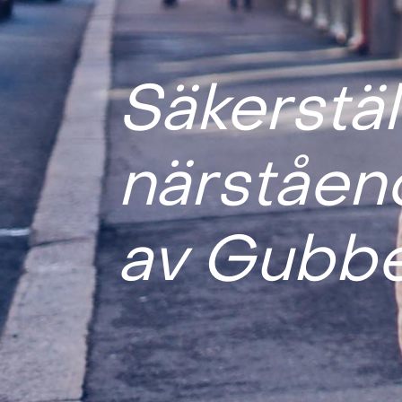
Säkerställ
närståend
av Gubbe