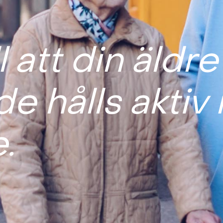
 att din äldre
e hålls aktiv
.