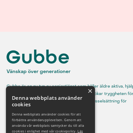
Vänskap över generationer
Gubbe är en ny typ av seniortjänst som håller äldre aktiva, hjä
×
till med vardagssysslor och som samtidigt ökar tryggheten för
Denna webbplats använder
familjen. Dessutom skapar vi meningsfull sysselsättning för
cookies
ungdomar.
Denna webbplats använder cookies för att
förbättra användarupplevelsen. Genom att
använda vår webbplats samtycker du till alla
cookies i enlighet med vår cookiepolicy.
Läs