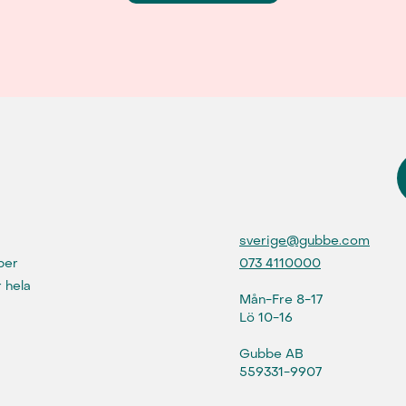
sverige@gubbe.com
073 4110000
lper
 hela
Mån-Fre 8-17
Lö 10-16
Gubbe AB
559331-9907