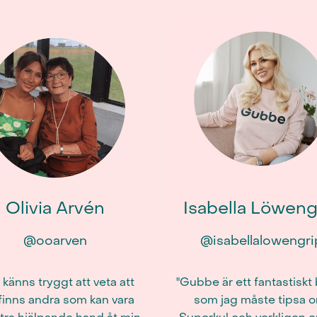
Olivia Arvén
Isabella Löweng
@ooarven
@isabellalowengri
 känns tryggt att veta att
"Gubbe är ett fantastiskt
finns andra som kan vara
som jag måste tipsa 