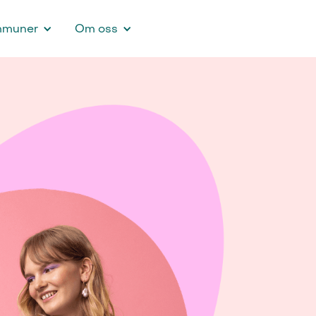
mmuner
Om oss