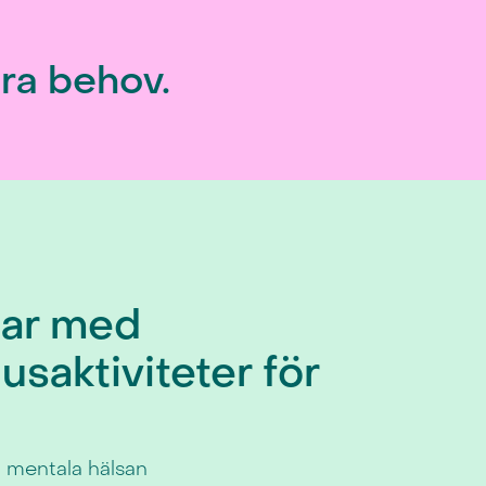
era behov.
lar med
saktiviteter för
n mentala hälsan