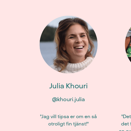
Julia Khouri
@khouri.julia
"Jag vill tipsa er om en så
"Det
otroligt fin tjänst!"
det 