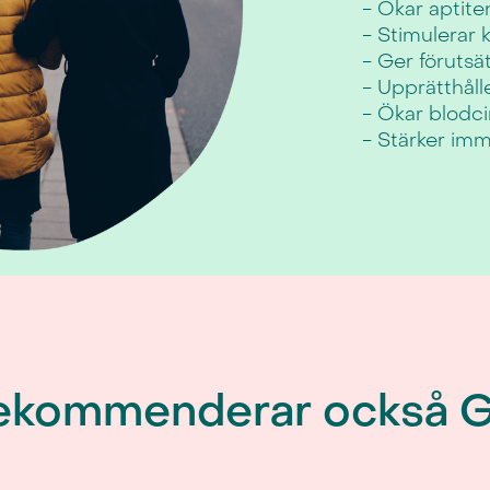
- Ökar aptite
- Stimulerar
- Ger förutsä
- Upprätthåll
- Ökar blodci
- Stärker im
rekommenderar också 