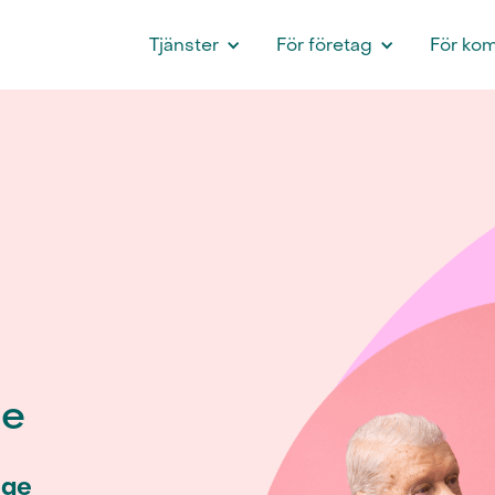
Tjänster
För företag
För ko
be
ige