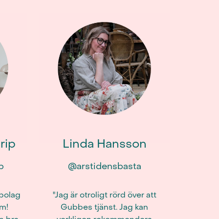
rip
Linda Hansson
p
@arstidensbasta
 bolag
"Jag är otroligt rörd över att
om!
Gubbes tjänst. Jag kan