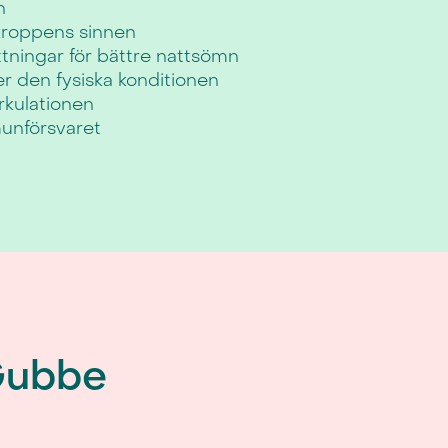
n
 kroppens sinnen
ttningar för bättre nattsömn
er den fysiska konditionen
rkulationen
munförsvaret
Gubbe