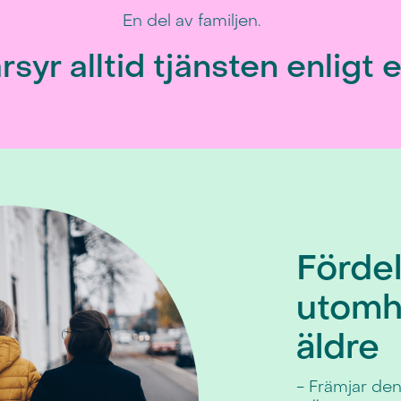
En del av familjen.
rsyr alltid tjänsten enligt 
Förde
utomhu
äldre
- Främjar de