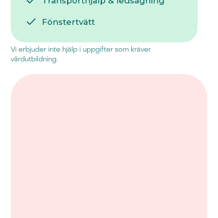
Transporthjälp & ledsagning
Fönstertvätt
Vi erbjuder inte hjälp i uppgifter som kräver
vårdutbildning.