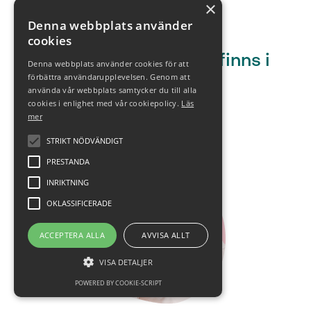
×
Denna webbplats använder
cookies
Gubbes verksamhet finns i
Denna webbplats använder cookies för att
hela Sverige
förbättra användarupplevelsen. Genom att
använda vår webbplats samtycker du till alla
cookies i enlighet med vår cookiepolicy.
Läs
Hur går det till?
mer
STRIKT NÖDVÄNDIGT
PRESTANDA
INRIKTNING
OKLASSIFICERADE
ACCEPTERA ALLA
AVVISA ALLT
VISA DETALJER
POWERED BY COOKIE-SCRIPT