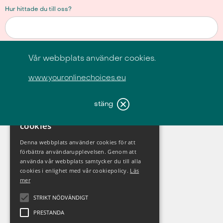
Hur hittade du till oss?
Vår webbplats använder cookies.
www.youronlinechoices.eu
×
stäng
Denna webbplats använder
cookies
Denna webbplats använder cookies för att
förbättra användarupplevelsen. Genom att
använda vår webbplats samtycker du till alla
cookies i enlighet med vår cookiepolicy.
Läs
En del av familjen.
mer
STRIKT NÖDVÄNDIGT
PRESTANDA