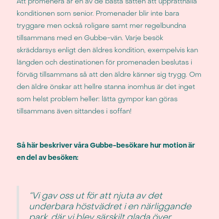
Att promenera är en av de bästa sätten att upprätthålla
konditionen som senior. Promenader blir inte bara
tryggare men också roligare samt mer regelbundna
tillsammans med en Gubbe-vän. Varje besök
skräddarsys enligt den äldres kondition, exempelvis kan
längden och destinationen för promenaden beslutas i
förväg tillsammans så att den äldre känner sig trygg. Om
den äldre önskar att hellre stanna inomhus är det inget
som helst problem heller: lätta gympor kan göras
tillsammans även sittandes i soffan!
Så här beskriver våra Gubbe-besökare hur motion är
en del av besöken:
“Vi gav oss ut för att njuta av det
underbara höstvädret i en närliggande
park, där vi blev särskilt glada över