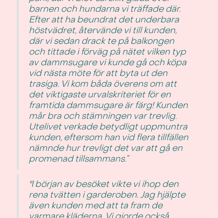
barnen och hundarna vi träffade där.
Efter att ha beundrat det underbara
höstvädret, återvände vi till kunden,
där vi sedan drack te på balkongen
och tittade i förväg på nätet vilken typ
av dammsugare vi kunde gå och köpa
vid nästa möte för att byta ut den
trasiga. Vi kom båda överens om att
det viktigaste urvalskriteriet för en
framtida dammsugare är färg! Kunden
mår bra och stämningen var trevlig.
Utelivet verkade betydligt uppmuntra
kunden, eftersom han vid flera tillfällen
nämnde hur trevligt det var att gå en
promenad tillsammans.”
"I början av besöket vikte vi ihop den
rena tvätten i garderoben. Jag hjälpte
även kunden med att ta fram de
varmare kläderna. Vi gjorde också