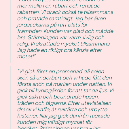
mer mulla i en rabatt och rensade
rabatten. Vi drack också te tillsammans
och pratade samtidigt. Jag bar även
jordsäckarna på rätt plats för
framtiden. Kunden var glad och mådde
bra. Stämningen var varm, livlig och
rolig. Vi skrattade mycket tillsammans.
Jag hade en riktigt bra känsla efter
mötet!”
”Vi gick först en promenad då solen
sken så underbart och vi hade fått den
första snön på marken under natten. Vi
gick till kyrkogården för att tända ljus. Vi
gick sakta och beundrade husen,
träden och fåglarna. Efter utevistelsen
drack vi kaffe, åt rulltårta och utbytte
historier. När jag gick därifrån tackade
kunden mig väldigt mycket för
besöket. Stämningen var bra - jag