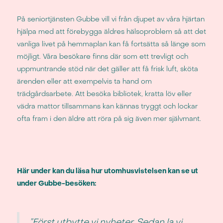
På seniortjänsten Gubbe vill vi från djupet av våra hjärtan
hjälpa med att förebygga äldres hälsoproblem så att det
vanliga livet på hemmaplan kan få fortsätta så länge som
möjligt. Våra besökare finns där som ett trevligt och
uppmuntrande stöd när det gäller att få frisk luft, sköta
ärenden eller att exempelvis ta hand om
trädgårdsarbete. Att besöka bibliotek, kratta löv eller
vädra mattor tillsammans kan kännas tryggt och lockar
ofta fram i den äldre att röra på sig även mer självmant.
Här under kan du läsa hur utomhusvistelsen kan se ut
under Gubbe-besöken:
”Först utbytte vi nyheter. Sedan la vi