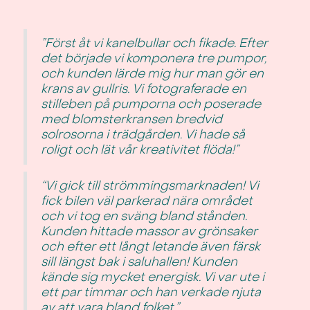
”Först åt vi kanelbullar och fikade. Efter
det började vi komponera tre pumpor,
och kunden lärde mig hur man gör en
krans av gullris. Vi fotograferade en
stilleben på pumporna och poserade
med blomsterkransen bredvid
solrosorna i trädgården. Vi hade så
roligt och lät vår kreativitet flöda!”
“Vi gick till strömmingsmarknaden! Vi
fick bilen väl parkerad nära området
och vi tog en sväng bland stånden.
Kunden hittade massor av grönsaker
och efter ett långt letande även färsk
sill längst bak i saluhallen! Kunden
kände sig mycket energisk. Vi var ute i
ett par timmar och han verkade njuta
av att vara bland folket.”