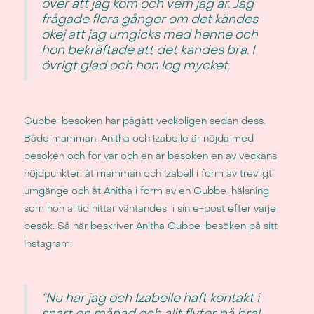
över att jag kom och vem jag är. Jag
frågade flera gånger om det kändes
okej att jag umgicks med henne och
hon bekräftade att det kändes bra. I
övrigt glad och hon log mycket.
Gubbe-besöken har pågått veckoligen sedan dess.
Både mamman, Anitha och Izabelle är nöjda med
besöken och för var och en är besöken en av veckans
höjdpunkter: åt mamman och Izabell i form av trevligt
umgänge och åt Anitha i form av en Gubbe-hälsning
som hon alltid hittar väntandes i sin e-post efter varje
besök. Så här beskriver Anitha Gubbe-besöken på sitt
Instagram:
“Nu har jag och Izabelle haft kontakt i
snart en månad och allt flyter på bra!